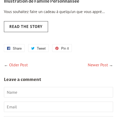
Illustration de Famille Personnalisée
Vous souhaitez faire un cadeau á quelqu'un que vous appré...
READ THE STORY
Share
Share
Tweet
Tweet
Pin it
Pin
on
on
on
Facebook
Twitter
Pinterest
←
Older Post
Newer Post
→
Leave a comment
Name
Email